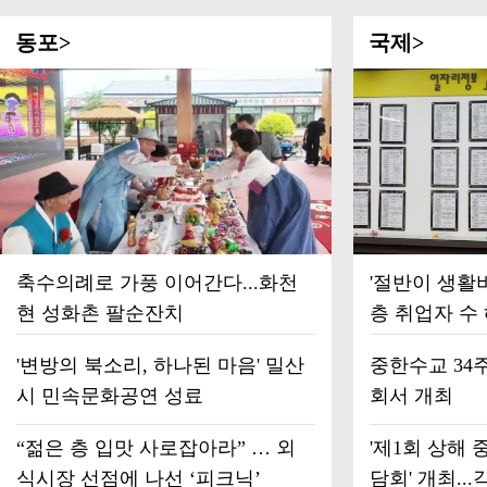
동포>
국제>
축수의례로 가풍 이어간다...화천
'절반이 생활비
현 성화촌 팔순잔치
층 취업자 수
'변방의 북소리, 하나된 마음' 밀산
중한수교 34
시 민속문화공연 성료
회서 개최
“젊은 층 입맛 사로잡아라” … 외
'제1회 상해
식시장 선점에 나선 ‘피크닉’
담회' 개최...