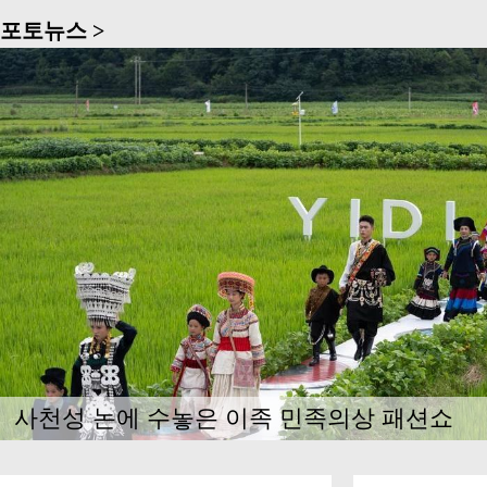
규률을 엄격히
제사 부사장 
장, 정치언론
포토뉴스 >
해양자원 요소
잘 지키며 자
면서 해양경제
고 당중앙과 
졌다"고 밝혔
앙의 권위를 
가된 해양·섬
승인된 해양·섬
르에 달했다. 
넘어섰으며 해
산업의 해양·
장했다.
사천성 논에 수놓은 이족 민족의상 패션쇼