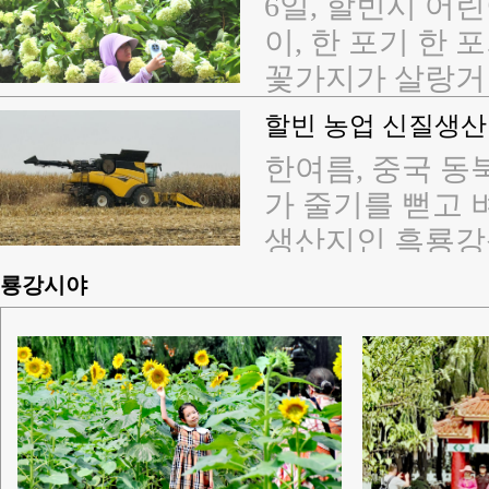
서지'로 선정된
6일, 할빈시 어
률이 백년 거리
의 놀라움도 함께
이, 한 포기 한
만적인 분위기를
환 빙설관은 년
꽃가지가 살랑거
어냈다. 그 순간
도 빙설의 매력을
로운 시간을 만
할빈 농업 신질생산
예술'이 아니라 
국제맥주축제가 
어 아름다운 순간
가 되였다.
한여름, 중국 
할빈의 여름 음악
은 작은 꽃들이 
가 줄기를 뻗고 
등 다채로운 행
달한다. 할빈의 
생산지인 흑룡강성
다. '항공+관광
나 얼음도시에 아
를 기록했다. 성
룡강시야
빛나게 했다. 7월
로 키우며 전통 
5661편의 항공기
을 가속화하고 있
했으며 전년 동기 
(德沃)과기개발 
름철 운송 사상 
지니어가 정밀 파
는 545편, 하루
루락, 중복 파
여름철 운송 일