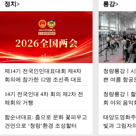
정치>
룡강>
제14기 전국인민대표대회 제4차
청량룡강ㅣ시원
회의에 참가한 12명 조선족 대표
쁜 여름 항공
14기 전국인대 4차 회의 제2차 전
청량룡강ㅣ할
체회의 거행
회 야외 음악
펼쳐
함순녀대표: 춤으로 문화 꽃피우고
태양도영화주
건언으로 ‘청랑’환경 조성할터
빛과 그림자의
영화주간 개