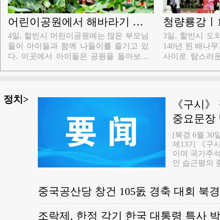
(侧深施肥)와 정
력과 문화관광 
고 소개했다. 기
어린이공원에서 해바라기 꽃바다 감상
은 대규모 국경 강
을 진행하며 파종
​4일, 할빈시 어린이공원에는 많은 부모님
3일, 할빈시 
한 원시 생태 관
들이 아이들과 함께 나들이를 즐기고 있
140년 된 배나
'심장'으로 가장
은 전성 문화관광
다. 이곳에서 아이들은 공원을 돌아보는
사이로 탐스러운
니어는 말했다. 
소형 렬차를 타거나 다양한 놀이기구를
아 많은 방문객
느린 관광(快进慢
리용할 수 있을 뿐만 아니라 해바라기 꽃
기에 바쁘다. 
종기와 파종반 등
룡강이 국제적인
바다도 감상할 수 있다. 사람들은 해바라
부 방문객들이 
에 더 적합한 파
기 꽃바다를 거닐며 휴대폰으로 아름다
산책을 즐기고 
정치>
《구시》 
하고 있다. 여름
운 순간들을 하나씩 담아간다.
간을 보내고 있다
중요문장
고목 배나무는 
거다치공항의 일일
원으로 이식된 
[북경 6월 3
록을 경신했다.
정성 어린 보살
제13기 《구
해마다 꽃을 피
이며 국가주
역의 아름다운 
인 습근평의 
나무가 있는 리원
서기가 되자>를
들의 여가 활동 
12일 습근평
중국공산당 창건 105돐 경축 대회 북
서기 연수반 
문장은 다음과
조직 구조와 
조락제, 한정 각기 한국 대통령 특사 
급과 하급을 