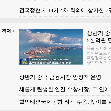
로서 경제를 
안정을 유지하
전국정협 제14기 4차 회의에 참가한 7
진하는 중요한
집권흥국의 ‘
는 ‘일선 총지
한 현당위 서기
경제>
상반기 중
지는 현당위 
다. 현당위 
5천억원 
식 현당위 서
음과 같이 지
올해 상반기 
되려면 반드시
천억원으로 전년
한다. 당에 
해양경제는 
요한 기준이다
량호한 발전 
여러가지 기준
부가 8월 3
바로 이 기준
따르면 올해 
음속에 당을 
상반기 중국 금융시장 안정적 운영
지속적으로 확
켜야 한다. 
한층 강화되고
식을 강화하며
두드러졌다. 
새롭게 탄생한 연길 수상시장, 그 안에
고 조직에 복
산총액은 5조
통일을 수호해
5.1% 증가해
습하고 장악하
0.4%포인트
할빈태평국제공항 려객 수송량, 이틀 
세계관, 인생
산총액이 국
문제를 중점적
은 7.9%였