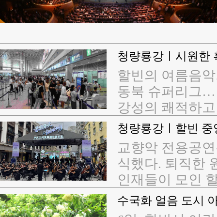
청량룡강ㅣ시원한 흑
할빈의 여름음악회
동북 슈퍼리그…
강성의 쾌적하고 
그리고 독특한 
모으고 있다. 7
교향악 전용공연
1만 9693편의 
식했다. 퇴직한 
수송했으며 전년 동
인재들이 모인 
름철 운송 기간 
걸으며>, <할빈
수국화 얼음 도시 
'룡강 Cool' 전
마크 요소를 담은