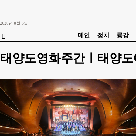
2026년
8월
8일
메인
정치
룡강
